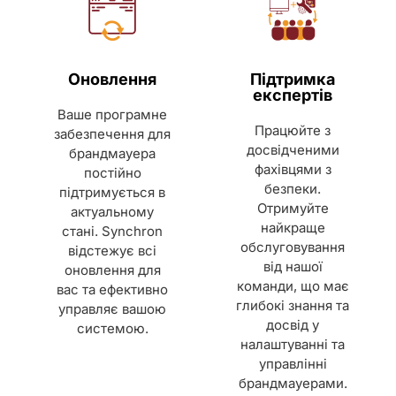
Оновлення
Підтримка
експертів
Ваше програмне
Працюйте з
забезпечення для
досвідченими
брандмауера
фахівцями з
постійно
безпеки.
підтримується в
Отримуйте
актуальному
найкраще
стані. Synchron
обслуговування
відстежує всі
від нашої
оновлення для
команди, що має
вас та ефективно
глибокі знання та
управляє вашою
досвід у
системою.
налаштуванні та
управлінні
брандмауерами.