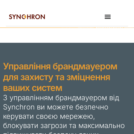
Управління брандмауером
для захисту та зміцнення
ваших систем
З управлінням брандмауером від
Synchron ви можете безпечно
керувати своєю мережею,
блокувати загрози та максимально