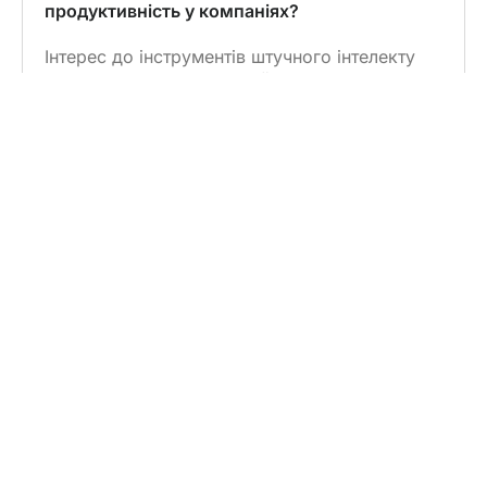
продуктивність у компаніях?
Інтерес до інструментів штучного інтелекту
зростає з кожним днем. Йдеться про
інструмент, який узагальнює нотатки
зустрічей, готує чернетки електронних листів
та аналізує дані Excel. Але
Читати далі →