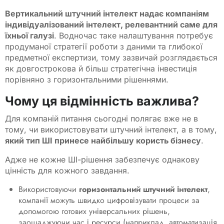
Вертикальний штучний інтелект надає компаніям
індивідуалізований інтелект, релевантний саме для
їхньої галузі
. Водночас таке налаштування потребує
продуманої стратегії роботи з даними та глибокої
предметної експертизи, тому зазвичай розглядається
як довгострокова й більш стратегічна інвестиція
порівняно з горизонтальними рішеннями.
Чому ця відмінність важлива?
Для компаній питання сьогодні полягає вже не в
тому, чи використовувати штучний інтелект, а в тому,
який тип ШІ принесе найбільшу користь бізнесу
.
Адже не кожне ШІ-рішення забезпечує однакову
цінність для кожного завдання.
Використовуючи
горизонтальний штучний інтелект
,
компанії можуть швидко цифровізувати процеси за
допомогою готових універсальних рішень,
заощаджуючи час і ресурси (наприклад, автоматизація