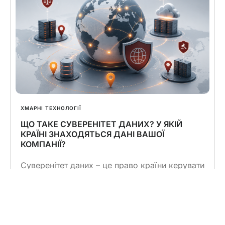
ХМАРНІ ТЕХНОЛОГІЇ
ЩО ТАКЕ СУВЕРЕНІТЕТ ДАНИХ? У ЯКІЙ
КРАЇНІ ЗНАХОДЯТЬСЯ ДАНІ ВАШОЇ
КОМПАНІЇ?
Суверенітет даних – це право країни керувати
та контролювати дані, що створюються або
зберігаються в межах її кордонів, відповідно
до власного законодавства. Простіше
кажучи: до