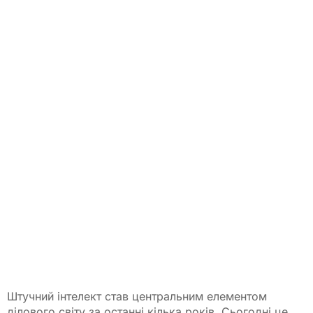
Штучний інтелект став центральним елементом
ділового світу за останні кілька років. Сьогодні це