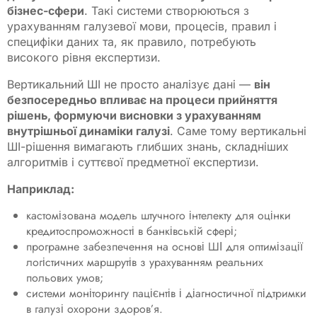
бізнес-сфери
. Такі системи створюються з
урахуванням галузевої мови, процесів, правил і
специфіки даних та, як правило, потребують
високого рівня експертизи.
Вертикальний ШІ не просто аналізує дані —
він
безпосередньо впливає на процеси прийняття
рішень, формуючи висновки з урахуванням
внутрішньої динаміки галузі
. Саме тому вертикальні
ШІ-рішення вимагають глибших знань, складніших
алгоритмів і суттєвої предметної експертизи.
Наприклад:
кастомізована модель штучного інтелекту для оцінки
кредитоспроможності в банківській сфері;
програмне забезпечення на основі ШІ для оптимізації
логістичних маршрутів з урахуванням реальних
польових умов;
системи моніторингу пацієнтів і діагностичної підтримки
в галузі охорони здоров’я.