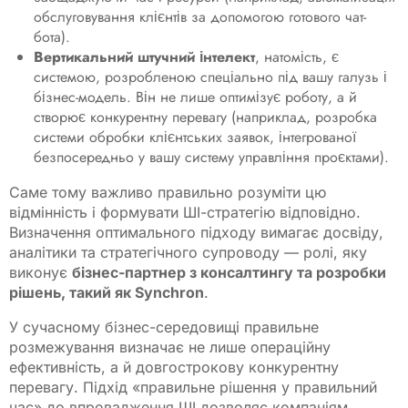
обслуговування клієнтів за допомогою готового чат-
бота).
Вертикальний штучний інтелект
, натомість, є
системою, розробленою спеціально під вашу галузь і
бізнес-модель. Він не лише оптимізує роботу, а й
створює конкурентну перевагу (наприклад, розробка
системи обробки клієнтських заявок, інтегрованої
безпосередньо у вашу систему управління проєктами).
Саме тому важливо правильно розуміти цю
відмінність і формувати ШІ-стратегію відповідно.
Визначення оптимального підходу вимагає досвіду,
аналітики та стратегічного супроводу — ролі, яку
виконує
бізнес-партнер з консалтингу та розробки
рішень, такий як Synchron
.
У сучасному бізнес-середовищі правильне
розмежування визначає не лише операційну
ефективність, а й довгострокову конкурентну
перевагу. Підхід «правильне рішення у правильний
час» до впровадження ШІ дозволяє компаніям